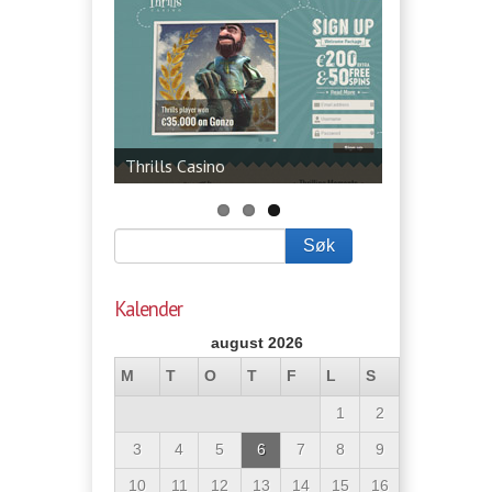
Thrills Casino
Kalender
august 2026
M
T
O
T
F
L
S
1
2
3
4
5
6
7
8
9
10
11
12
13
14
15
16