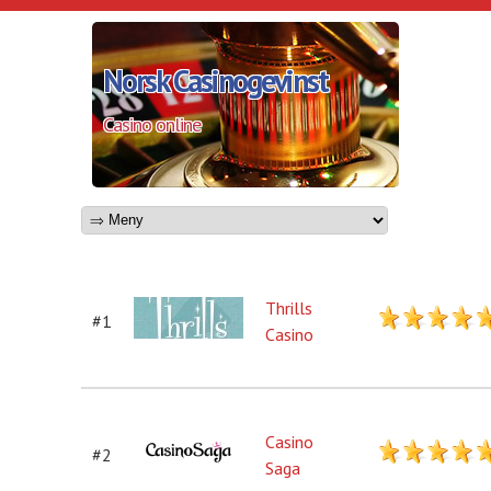
Norsk Casinogevinst
Casino online
Thrills
#1
Casino
Casino
#2
Saga