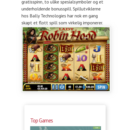
gratisspinn, to ulike spesialsymboler og et
underholdende bonusspill. Spillutviklerne
hos Bally Technologies har nok en gang
skapt et flott spill som virkelig imponerer.
Top Games