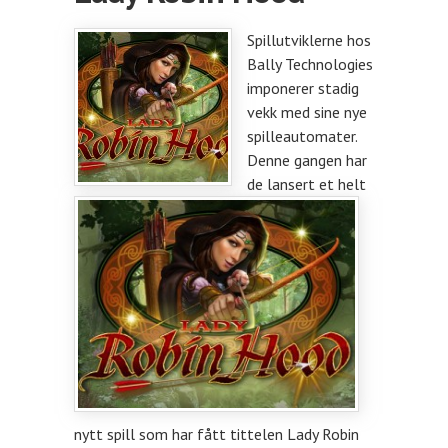
Spillutviklerne hos
Bally Technologies
imponerer stadig
vekk med sine nye
spilleautomater.
Denne gangen har
de lansert et helt
nytt spill som har fått tittelen Lady Robin