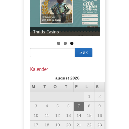
Thrills Casino
Kalender
august 2026
M
T
O
T
F
L
S
1
2
3
4
5
6
7
8
9
10
11
12
13
14
15
16
17
18
19
20
21
22
23