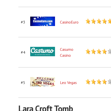
#3
CasinoEuro
Casumo
#4
Casino
#5
Leo Vegas
Lara Croft Tomb