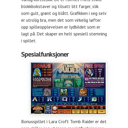
blokkbokstaver og tilsatt litt farger, slik
som gult, grønt og blått. Grafikken i seg selv
er utrolig bra, men det som virkelig løfter
opp spilleopplevelsen er lydbildet som er
lagt på. Det skaper en helt spesiell stemning
i spillet.
Spesialfunksjoner
Bonusspillet i Lara Croft Tomb Raider er det