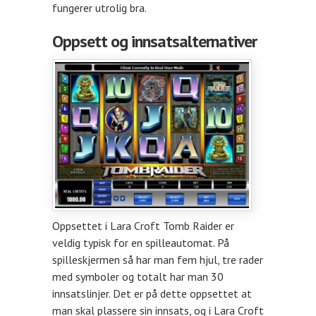
fungerer utrolig bra.
Oppsett og innsatsalternativer
Oppsettet i Lara Croft Tomb Raider er
veldig typisk for en spilleautomat. På
spilleskjermen så har man fem hjul, tre rader
med symboler og totalt har man 30
innsatslinjer. Det er på dette oppsettet at
man skal plassere sin innsats, og i Lara Croft