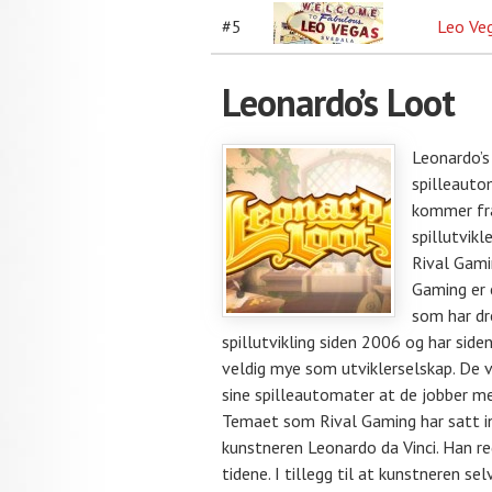
#5
Leo Ve
Leonardo’s Loot
Leonardo’s
spilleaut
kommer fr
spillutvikl
Rival Gami
Gaming er 
som har d
spillutvikling siden 2006 og har side
veldig mye som utviklerselskap. De vi
sine spilleautomater at de jobber me
Temaet som Rival Gaming har satt inn
kunstneren Leonardo da Vinci. Han 
tidene. I tillegg til at kunstneren se