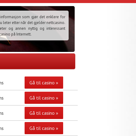
 informasjon som gjør det enklere for
 leter etter når det gjelder nettcasino.
yheter og annen nyttig og interessant
asino på Internett.
ns
Gå til casino »
ns
Gå til casino »
ns
Gå til casino »
ns
Gå til casino »