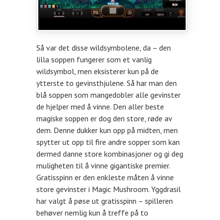
Så var det disse wildsymbolene, da – den
lilla soppen fungerer som et vanlig
wildsymbol, men eksisterer kun på de
ytterste to gevinsthjulene. Så har man den
blå soppen som mangedobler alle gevinster
de hjelper med å vinne. Den aller beste
magiske soppen er dog den store, røde av
dem. Denne dukker kun opp på midten, men
spytter ut opp til fire andre sopper som kan
dermed danne store kombinasjoner og gi deg
muligheten til å vinne gigantiske premier.
Gratisspinn er den enkleste måten å vinne
store gevinster i Magic Mushroom. Yggdrasil
har valgt å pøse ut gratisspinn – spilleren
behøver nemlig kun å treffe på to