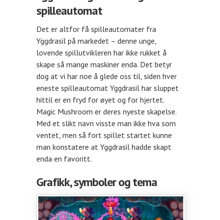
spilleautomat
Det er altfor få spilleautomater fra
Yggdrasil på markedet – denne unge,
lovende spillutvikleren har ikke rukket å
skape så mange maskiner enda. Det betyr
dog at vi har noe å glede oss til, siden hver
eneste spilleautomat Yggdrasil har sluppet
hittil er en fryd for øyet og for hjertet.
Magic Mushroom er deres nyeste skapelse.
Med et slikt navn visste man ikke hva som
ventet, men så fort spillet startet kunne
man konstatere at Yggdrasil hadde skapt
enda en favoritt.
Grafikk, symboler og tema