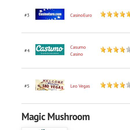
#3
CasinoEuro
Casumo
#4
Casino
#5
Leo Vegas
Magic Mushroom