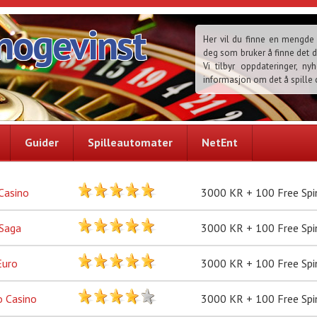
nogevinst
Her vil du finne en mengde
deg som bruker å finne det du
Vi tilbyr oppdateringer, n
informasjon om det å spille c
Guider
Spilleautomater
NetEnt
 Casino
3000 KR + 100 Free Spi
 Saga
3000 KR + 100 Free Spi
Euro
3000 KR + 100 Free Spi
 Casino
3000 KR + 100 Free Spi