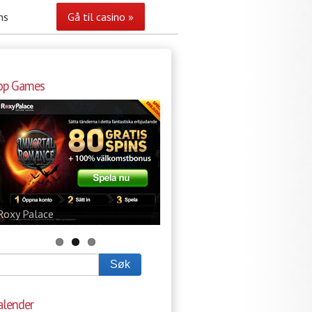
ns
Gå til casino »
op Games
Roxy Palace
Thrills Casino
alender