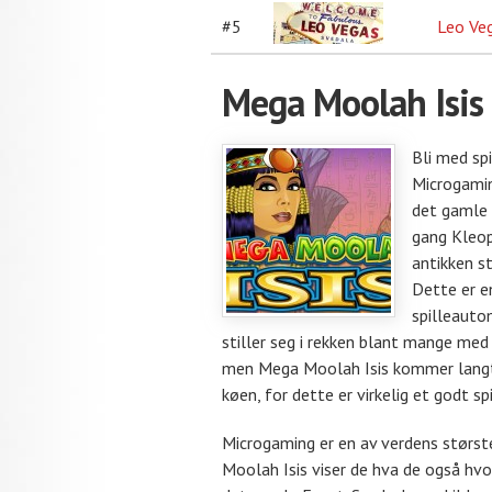
#5
Leo Ve
Mega Moolah Isis
Bli med spi
Microgamin
det gamle 
gang Kleo
antikken st
Dette er e
spilleaut
stiller seg i rekken blant mange me
men Mega Moolah Isis kommer langt
køen, for dette er virkelig et godt spi
Microgaming er en av verdens størst
Moolah Isis viser de hva de også hvorfo