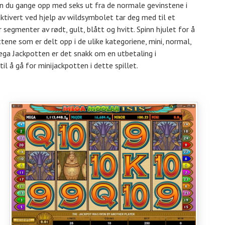
an du gange opp med seks ut fra de normale gevinstene i
ktivert ved hjelp av wildsymbolet tar deg med til et
 segmenter av rødt, gult, blått og hvitt. Spinn hjulet for å
ttene som er delt opp i de ulike kategoriene, mini, normal,
ega Jackpotten er det snakk om en utbetaling i
til å gå for minijackpotten i dette spillet.