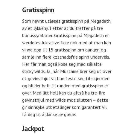
Gratisspinn
Som nevnt utløses gratisspinn på Megadeth
av et lykkehjul etter at du treffer på tre
bonussymboler. Gratisspinn på Megadeth er
særdeles lukrative. Ikke nok med at man kan
vinne opp til 15 gratisspinn om gangen og
samle inn flere kostnadsfrie spinn underveis.
Her får man også kose seg med såkalte
sticky wilds. Ja, når Mustaine brer seg ut over
et gevinsthjul vil han feste seg til skjermen
og bli der helt til runden med gratisspinn er
over. Med litt hell kan du altså ha tre-fire
gevinsthjul med wilds mot slutten – dette
gir sinnsyke utbetalinger som garantert vil
få deg til å danse av glede.
Jackpot