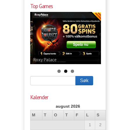
Top Games
Roxy Palace
Kalender
august 2026
M
T
O
T
F
L
S
1
2