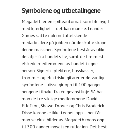
Symbolene og utbetalingene
Megadeth er en spilleautomat som ble bygd
med kjærlighet – det kan man se. Leander
Games satte nok metallelskende
medarbeidere på jobben når de skulle skape
denne maskinen. Symbolene består av ulike
detaljer fra bandets liv, samt de fire mest
elskede medlemmene av bandet i egne
person. Signerte plektere, basskasser,
trommer og elektriske gitarer er de vanlige
symbolene – disse gir opp til 100 ganger
pengene tilbake fra én gevinstlinje. Så har
man de tre viktige medlemmene David
Ellefson, Shawn Drover og Chris Broderick.
Disse karene er ikke tegnet opp – her får
man se ekte bilder av Megadeth mens opp
til 300 ganger innsatsen ruller inn. Det best