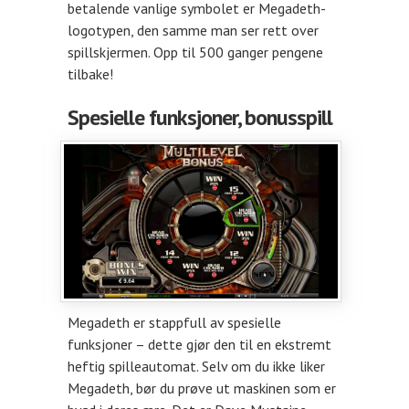
betalende vanlige symbolet er Megadeth-
logotypen, den samme man ser rett over
spillskjermen. Opp til 500 ganger pengene
tilbake!
Spesielle funksjoner, bonusspill
Megadeth er stappfull av spesielle
funksjoner – dette gjør den til en ekstremt
heftig spilleautomat. Selv om du ikke liker
Megadeth, bør du prøve ut maskinen som er