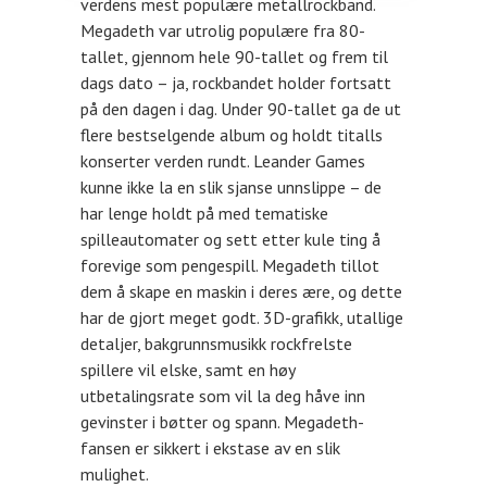
verdens mest populære metallrockband.
Megadeth var utrolig populære fra 80-
tallet, gjennom hele 90-tallet og frem til
dags dato – ja, rockbandet holder fortsatt
på den dagen i dag. Under 90-tallet ga de ut
flere bestselgende album og holdt titalls
konserter verden rundt. Leander Games
kunne ikke la en slik sjanse unnslippe – de
har lenge holdt på med tematiske
spilleautomater og sett etter kule ting å
forevige som pengespill. Megadeth tillot
dem å skape en maskin i deres ære, og dette
har de gjort meget godt. 3D-grafikk, utallige
detaljer, bakgrunnsmusikk rockfrelste
spillere vil elske, samt en høy
utbetalingsrate som vil la deg håve inn
gevinster i bøtter og spann. Megadeth-
fansen er sikkert i ekstase av en slik
mulighet.