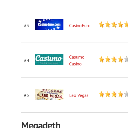
#3
CasinoEuro
Casumo
#4
Casino
#5
Leo Vegas
Megadeth