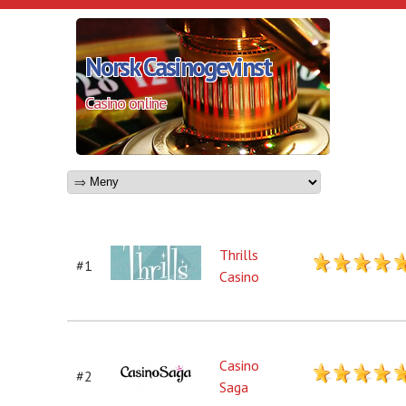
Norsk Casinogevinst
Casino online
Thrills
#1
Casino
Casino
#2
Saga