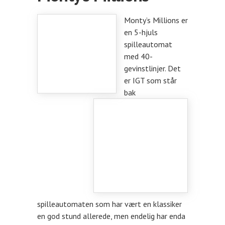
Monty’s Millions er
en 5-hjuls
spilleautomat
med 40-
gevinstlinjer. Det
er IGT som står
bak
spilleautomaten som har vært en klassiker
en god stund allerede, men endelig har enda