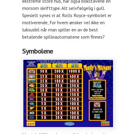
ekstreme store hus, har også bokstavene en
morsom skrifttype. Alt selvfølgelig i gull.
Spesielt synes vi at Rolls Royce-symbolet er
motiverende, for hvem ønsker vel ikke en
luksusbil når man spiller en av de best
betalende spilleautomatene som finnes?
Symbolene