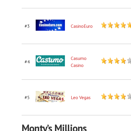
#3
CasinoEuro
Casumo
#4
Casino
#5
Leo Vegas
Monty’s Millions