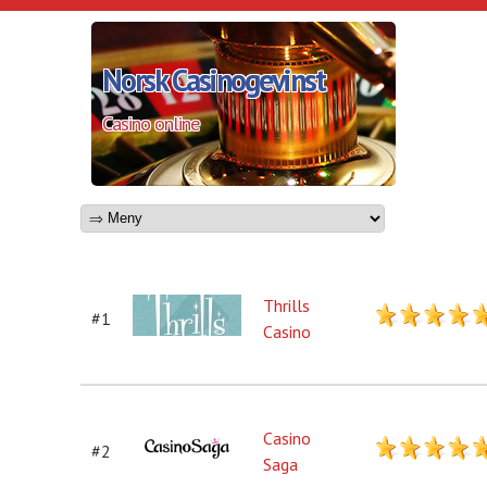
Norsk Casinogevinst
Casino online
Thrills
#1
Casino
Casino
#2
Saga