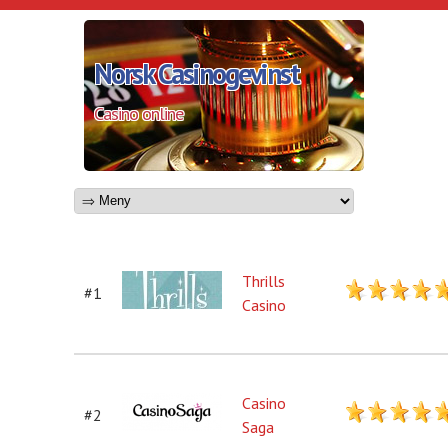
Norsk Casinogevinst
Casino online
Thrills
#1
Casino
Casino
#2
Saga