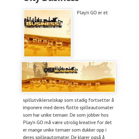
Play’n GO er et
spillutviklerselskap som stadig fortsetter å
imponere med deres flotte spilleautomater
som har unike temaer. De som jobber hos
Play’n GO må være utrolig kreative for det
er mange unike temaer som dukker opp i
deres spilleautomater. De klarer også å