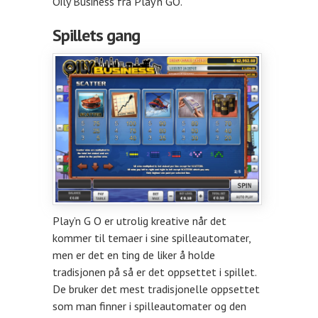
Oily Business fra Play’n GO.
Spillets gang
Play’n G O er utrolig kreative når det
kommer til temaer i sine spilleautomater,
men er det en ting de liker å holde
tradisjonen på så er det oppsettet i spillet.
De bruker det mest tradisjonelle oppsettet
som man finner i spilleautomater og den