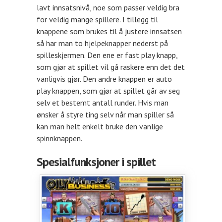
lavt innsatsnivå, noe som passer veldig bra
for veldig mange spillere. I tillegg til
knappene som brukes til å justere innsatsen
så har man to hjelpeknapper nederst på
spilleskjermen. Den ene er fast play knapp,
som gjør at spillet vil gå raskere enn det det
vanligvis gjør. Den andre knappen er auto
play knappen, som gjør at spillet går av seg
selv et bestemt antall runder. Hvis man
ønsker å styre ting selv når man spiller så
kan man helt enkelt bruke den vanlige
spinnknappen.
Spesialfunksjoner i spillet