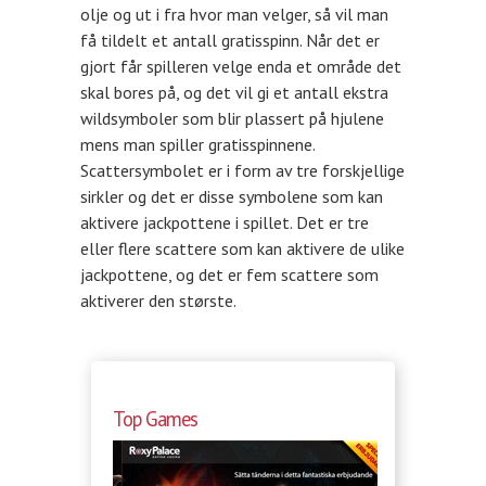
olje og ut i fra hvor man velger, så vil man
få tildelt et antall gratisspinn. Når det er
gjort får spilleren velge enda et område det
skal bores på, og det vil gi et antall ekstra
wildsymboler som blir plassert på hjulene
mens man spiller gratisspinnene.
Scattersymbolet er i form av tre forskjellige
sirkler og det er disse symbolene som kan
aktivere jackpottene i spillet. Det er tre
eller flere scattere som kan aktivere de ulike
jackpottene, og det er fem scattere som
aktiverer den største.
Top Games