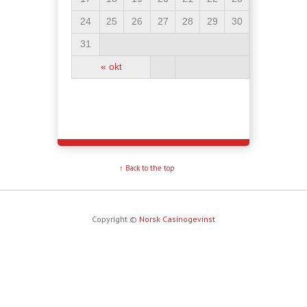
24
25
26
27
28
29
30
31
« okt
↑ Back to the top
Copyright ©
Norsk Casinogevinst