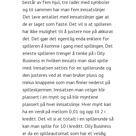
består av fem hjul, tre rader med symboler
og til sammen har man fem innsatslinjer.
Det lave antallet med innsatslinjer gjør at
de er laget som faste. Det vil si at spilleren
har ikke mulighet til å justere noe på akkurat
det. Det gjør det egentlig enda enklere for
spilleren å komme i gang med spillingen. Det
eneste spilleren trenger å tenke på i Oily
Business er hvilken innsats man skal spille
med. Innsatsen settes for en spillerunde og
den justeres ved at man bruker pluss og
minus knappene som man finner nederst på
spilleskjermen. Innsatsen man velger blir
plassert i en mynt og så blir myntene
plassert på hver innsatslinje. Hver mynt kan
ha en verdi på mellom 0,01 og opp til 2 i
kreditt. Det vil si at totalt i en spillerunde så
kan man spille for 10 i kreditt. Oily Business
er da en spilleautomat som har et veldig