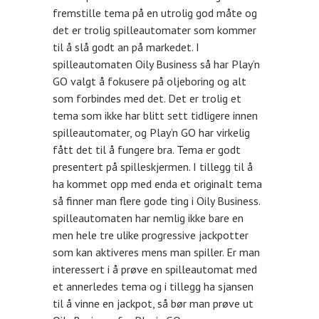
fremstille tema på en utrolig god måte og
det er trolig spilleautomater som kommer
til å slå godt an på markedet. I
spilleautomaten Oily Business så har Play’n
GO valgt å fokusere på oljeboring og alt
som forbindes med det. Det er trolig et
tema som ikke har blitt sett tidligere innen
spilleautomater, og Play’n GO har virkelig
fått det til å fungere bra. Tema er godt
presentert på spilleskjermen. I tillegg til å
ha kommet opp med enda et originalt tema
så finner man flere gode ting i Oily Business.
spilleautomaten har nemlig ikke bare en
men hele tre ulike progressive jackpotter
som kan aktiveres mens man spiller. Er man
interessert i å prøve en spilleautomat med
et annerledes tema og i tillegg ha sjansen
til å vinne en jackpot, så bør man prøve ut