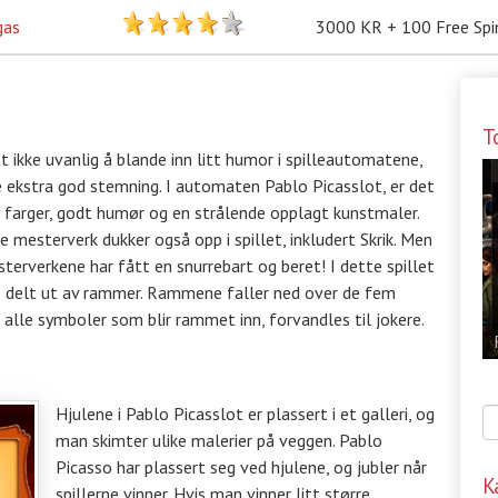
gas
3000 KR + 100 Free Spi
T
t ikke uvanlig å blande inn litt humor i spilleautomatene,
e ekstra god stemning. I automaten Pablo Picasslot, er det
 farger, godt humør og en strålende opplagt kunstmaler.
e mesterverk dukker også opp i spillet, inkludert Skrik. Men
terverkene har fått en snurrebart og beret! I dette spillet
ne delt ut av rammer. Rammene faller ned over de fem
 alle symboler som blir rammet inn, forvandles til jokere.
Hjulene i Pablo Picasslot er plassert i et galleri, og
man skimter ulike malerier på veggen. Pablo
Picasso har plassert seg ved hjulene, og jubler når
K
spillerne vinner. Hvis man vinner litt større