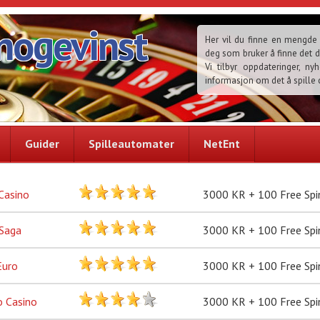
nogevinst
Her vil du finne en mengde
deg som bruker å finne det du
Vi tilbyr oppdateringer, n
informasjon om det å spille c
Guider
Spilleautomater
NetEnt
 Casino
3000 KR + 100 Free Spi
 Saga
3000 KR + 100 Free Spi
Euro
3000 KR + 100 Free Spi
 Casino
3000 KR + 100 Free Spi