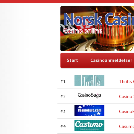
Norsk Casi
Casino online
Start
Casinoanmeldelser
#1
Thrills
#2
Casino
#3
Casino
#4
Casumo