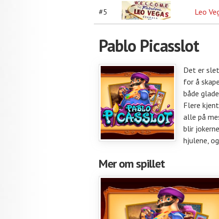
#5
Leo Ve
Pablo Picasslot
Det er slet
for å skap
både glade
Flere kjent
alle på mes
blir joker
hjulene, og
Mer om spillet