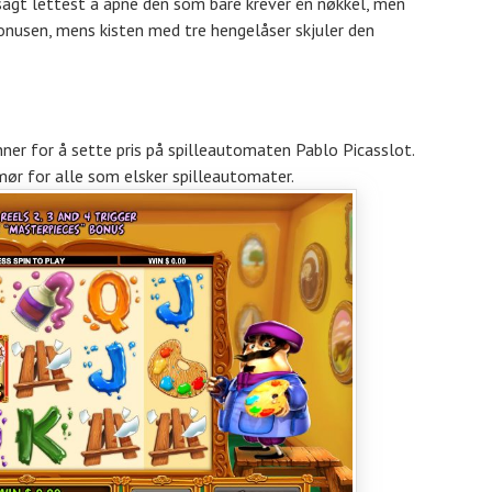
vsagt lettest å åpne den som bare krever én nøkkel, men
onusen, mens kisten med tre hengelåser skjuler den
ner for å sette pris på spilleautomaten Pablo Picasslot.
ør for alle som elsker spilleautomater.