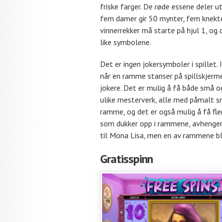
friske farger. De røde essene deler 
fem damer gir 50 mynter, fem knekter
vinnerrekker må starte på hjul 1, o
like symbolene.
Det er ingen jokersymboler i spillet.
når en ramme stanser på spillskjerme
jokere. Det er mulig å få både små o
ulike mesterverk, alle med påmalt s
ramme, og det er også mulig å få fl
som dukker opp i rammene, avhenger 
til Mona Lisa, men en av rammene blir
Gratisspinn