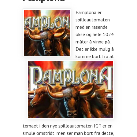
Pamplona er
spilleautomaten
med en rasende
okse og hele 1024
måter å vinne på.
Det er ikke mulig å
komme bort fra at
temaet i den nye spilleautomaten IGT er en
smule omstridt, men ser man bort fra dette,