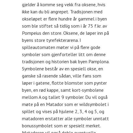
gjelder å komme seg vekk fra oksene, hvis
ikke kan du bli angrepet. Tradisjonen med
okseløpet er flere hundre år gammel i byen
som ble stiftet så tidlig som i år 75 f.kr. av
Pompeius den store. Oksene, de løper inn på
byens store tyrefekterarena. I
spilleautomaten møter vi på flere gode
symboler som gjenforteller litt om denne
tradisjonen og historien bak byen Pamplona.
Symbolene består av en spesiell okse, en
ganske så rasende sådan, ville fans som
løper i gatene, flotte blomster som pynter
byen, en rød kappe, samt kort-symbolene
mellom A og tallet 9 symboler. Du vil også
møte på en Matador som er wildsymbolet i
spillet og vises på hjulene 2, 3, 4 og 5, og
matadoren erstatter alle symboler unntatt
bonussymbolet som er spesielt merket.
Matadoren vil også doble eventuelle