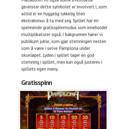
gevinster dette symbolet er involvert i, som
alltid er en hyggelig lykkelig liten
ekstrabonus å ta med seg. Spillet har en
spennende gratisspinnmodus som inneholder
multiplikatorer også. I bakgrunnen hører vi
publikum juble, som gjør stemningen nesten
som å være i selve Pamplona under
okseløpet. Lyden i spillet lager en god
stemning i spillet, men kan også justeres i
spillets egen meny.
Gratisspinn