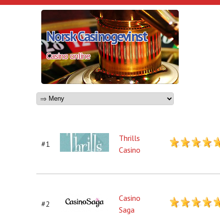
Norsk Casinogevinst
Casino online
Thrills
#1
Casino
Casino
#2
Saga