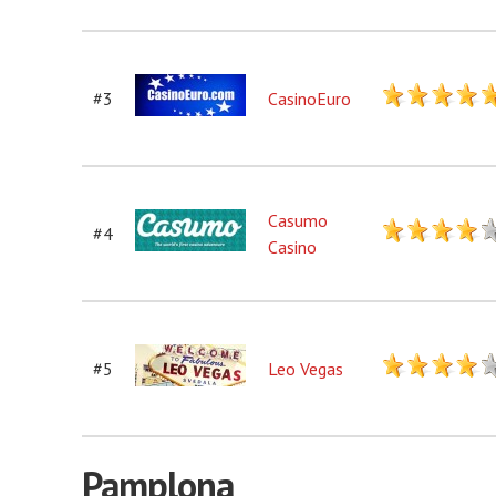
#3
CasinoEuro
Casumo
#4
Casino
#5
Leo Vegas
Pamplona