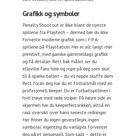
Grafikk og symboler
Penalty Shootout er ikke blant de nyeste
spillene fra Playtech – dermed bør du ikke
forvente moderne grafikk som i FIFA-
spillene på Playstation. Her er alt langt mer
primitivt, med ganske gammeldags grafikk
og få detaljer. Rett bak målet ser du
elleville fans heie og rope på deg som skal
til å sparke ballen – du vil neppe skuffe dem.
Rett foran deg har du et fotballmål med en
profesjonell keeper. Du er fotballspilleren i
hvit trøye med røde striper. På høyre side av
skjermen har du keeperhistorikken, altså en
rask oversikt over hans seneste redninger.
Her finner du ingen gevinstlinjer, ingen
symboler, ingenting du vanligvis forventer
deg på et pengespill. Som sagt – dette er