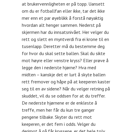
at brukervennligheten er på topp. Uansett
om du er fotballfan eller ikke, tar det ikke
mer enn et par øyeblikk å forstå nøyaktig
hvordan alt henger sammen. Nederst på
skjermen har du innsatsnivået. Her velger du
rett og slett en myntverdi fra ei krone til en
tusenlapp. Deretter må du bestemme deg
for hvor du skal sette ballen. Skal du sikte
mot høyre eller venstre kryss? Eller prøve å
legge den i nederste hjørne? Hva med
midten – kanskje det er lurt å skyte ballen
rett fremover og håpe på at keeperen kaster
seg til en av sidene? Når du velger retning på
skuddet, vil du se oddsen for at du treffer.
De nederste hjørnene er de enkleste å
treffe, men her får du kun tre ganger
pengene tilbake. Skyter du rett mot
keeperen, er det fem i odds. Velger du
derimot å gå får kryssene, er det hele tolv