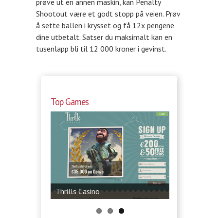
prøve ut en annen maskin, kan Penalty
Shootout være et godt stopp på veien. Prøv
å sette ballen i krysset og få 12x pengene
dine utbetalt. Satser du maksimalt kan en
tusenlapp bli til 12 000 kroner i gevinst.
Top Games
Thrills Casino