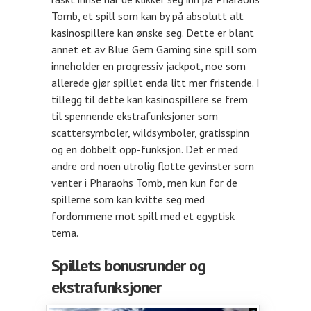
Tomb, et spill som kan by på absolutt alt
kasinospillere kan ønske seg. Dette er blant
annet et av Blue Gem Gaming sine spill som
inneholder en progressiv jackpot, noe som
allerede gjør spillet enda litt mer fristende. I
tillegg til dette kan kasinospillere se frem
til spennende ekstrafunksjoner som
scattersymboler, wildsymboler, gratisspinn
og en dobbelt opp-funksjon. Det er med
andre ord noen utrolig flotte gevinster som
venter i Pharaohs Tomb, men kun for de
spillerne som kan kvitte seg med
fordommene mot spill med et egyptisk
tema.
Spillets bonusrunder og
ekstrafunksjoner