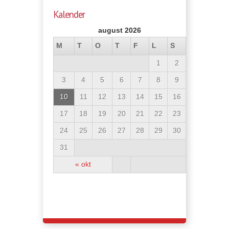
Kalender
august 2026
M
T
O
T
F
L
S
1
2
3
4
5
6
7
8
9
10
11
12
13
14
15
16
17
18
19
20
21
22
23
24
25
26
27
28
29
30
31
« okt