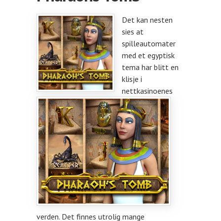
Det kan nesten
sies at
spilleautomater
med et egyptisk
tema har blitt en
klisje i
nettkasinoenes
verden. Det finnes utrolig mange