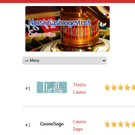
Norsk Casinogevinst
Casino online
Thrills
#1
Casino
Casino
#2
Saga