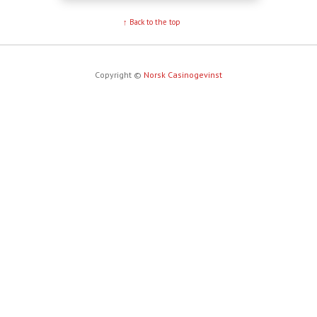
↑ Back to the top
Copyright ©
Norsk Casinogevinst