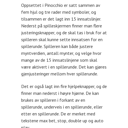
Oppsettet i Pinocchio er satt sammen av
fem hjul og tre rader med symboler, og
tilsammen er det lagt inn 15 innsatslinjer.
Nederst på spilleskjermen finner man flere
justeringsknapper, og de skal tas i bruk for at
spilleren skal kunne sette innsatsen for en
spillerunde. Spilleren kan både justere
myntverdien, antall mynter, og velge hvor
mange av de 15 innsatslinjene som skal
være aktivert i en spillerunde. Det kan gjøres
gjenjusteringer mellom hver spillerunde.
Det er også lagt inn fire hjelpeknapper, og de
finner man nederst i høyre hjørne. De kan
brukes av spilleren i forkant av en
spillerunde, underveis i en spillerunde, eller
etter en spillerunde. De er merket med
tekstene max bet, stop, double up og auto
play.