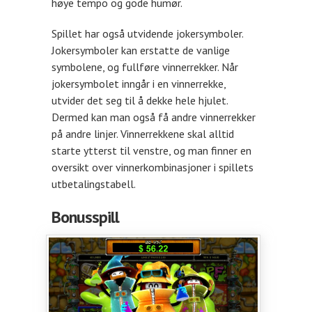
høye tempo og gode humør.
Spillet har også utvidende jokersymboler.
Jokersymboler kan erstatte de vanlige
symbolene, og fullføre vinnerrekker. Når
jokersymbolet inngår i en vinnerrekke,
utvider det seg til å dekke hele hjulet.
Dermed kan man også få andre vinnerrekker
på andre linjer. Vinnerrekkene skal alltid
starte ytterst til venstre, og man finner en
oversikt over vinnerkombinasjoner i spillets
utbetalingstabell.
Bonusspill