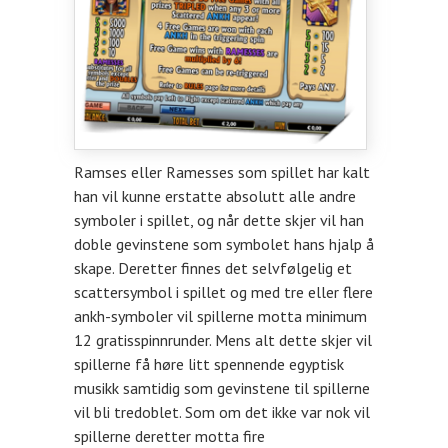
Ramses eller Ramesses som spillet har kalt
han vil kunne erstatte absolutt alle andre
symboler i spillet, og når dette skjer vil han
doble gevinstene som symbolet hans hjalp å
skape. Deretter finnes det selvfølgelig et
scattersymbol i spillet og med tre eller flere
ankh-symboler vil spillerne motta minimum
12 gratisspinnrunder. Mens alt dette skjer vil
spillerne få høre litt spennende egyptisk
musikk samtidig som gevinstene til spillerne
vil bli tredoblet. Som om det ikke var nok vil
spillerne deretter motta fire