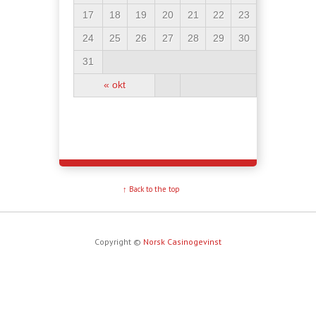
17
18
19
20
21
22
23
24
25
26
27
28
29
30
31
« okt
↑ Back to the top
Copyright ©
Norsk Casinogevinst