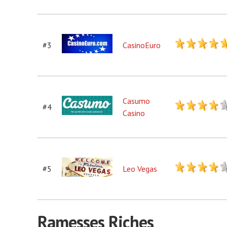
#3
CasinoEuro
Casumo
#4
Casino
#5
Leo Vegas
Ramesses Riches