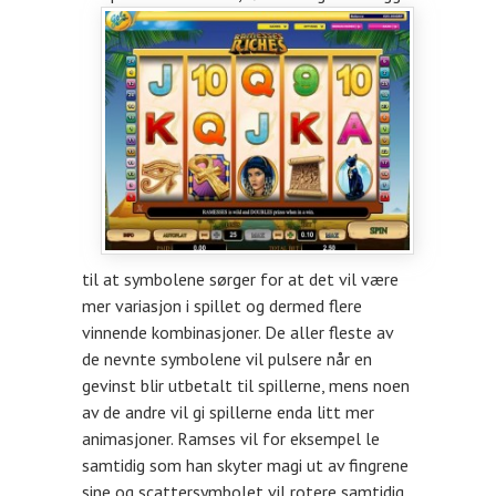
til at symbolene sørger for at det vil være
mer variasjon i spillet og dermed flere
vinnende kombinasjoner. De aller fleste av
de nevnte symbolene vil pulsere når en
gevinst blir utbetalt til spillerne, mens noen
av de andre vil gi spillerne enda litt mer
animasjoner. Ramses vil for eksempel le
samtidig som han skyter magi ut av fingrene
sine og scattersymbolet vil rotere samtidig