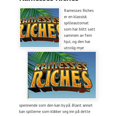
Ramesses Riches
er en klassisk
spilleautomat
som har blitt satt
sammen av fem
hjul, og den har
utrolig mye
spennende som den kan by på. Blant annet
kan spillerne som klikker seg inn på dette