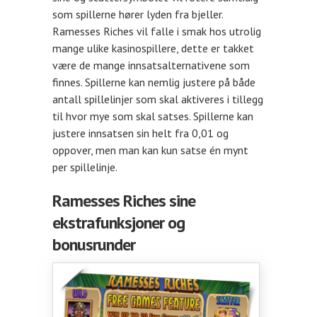
som spillerne hører lyden fra bjeller.
Ramesses Riches vil falle i smak hos utrolig
mange ulike kasinospillere, dette er takket
være de mange innsatsalternativene som
finnes. Spillerne kan nemlig justere på både
antall spillelinjer som skal aktiveres i tillegg
til hvor mye som skal satses. Spillerne kan
justere innsatsen sin helt fra 0,01 og
oppover, men man kan kun satse én mynt
per spillelinje.
Ramesses Riches sine
ekstrafunksjoner og
bonusrunder