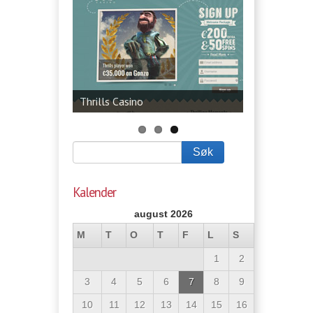
Thrills Casino
Kalender
august 2026
M
T
O
T
F
L
S
1
2
3
4
5
6
7
8
9
10
11
12
13
14
15
16