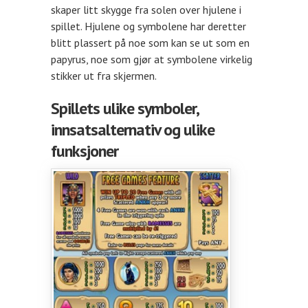
skaper litt skygge fra solen over hjulene i
spillet. Hjulene og symbolene har deretter
blitt plassert på noe som kan se ut som en
papyrus, noe som gjør at symbolene virkelig
stikker ut fra skjermen.
Spillets ulike symboler,
innsatsalternativ og ulike
funksjoner