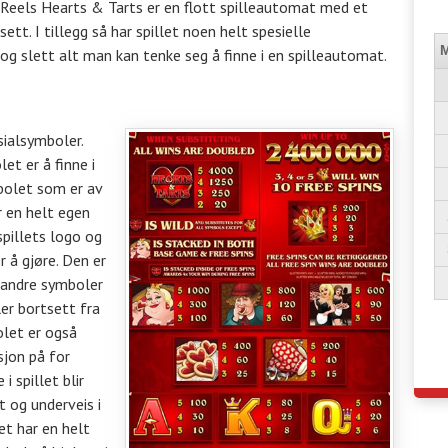
 Reels Hearts & Tarts er en flott spilleautomat med et
t. I tillegg så har spillet noen helt spesielle
t og slett alt man kan tenke seg å finne i en spilleautomat.
sialsymboler.
t er å finne i
mbolet som er av
 en helt egen
spillets logo og
r å gjøre. Den er
e andre symboler
ler bortsett fra
olet er også
sjon på for
 spillet blir
t og underveis i
et har en helt