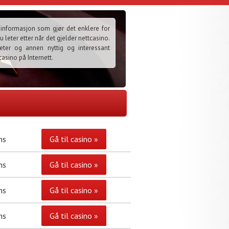
 informasjon som gjør det enklere for
 leter etter når det gjelder nettcasino.
yheter og annen nyttig og interessant
asino på Internett.
ns
Gå til casino »
ns
Gå til casino »
ns
Gå til casino »
ns
Gå til casino »