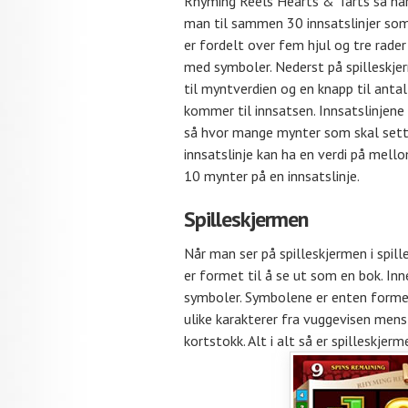
Rhyming Reels Hearts & Tarts så ha
man til sammen 30 innsatslinjer so
er fordelt over fem hjul og tre rader
med symboler. Nederst på spilleskjer
til myntverdien og en knapp til antal
kommer til innsatsen. Innsatslinjen
så hvor mange mynter som skal sette
innsatslinje kan ha en verdi på mell
10 mynter på en innsatslinje.
Spilleskjermen
Når man ser på spilleskjermen i spil
er formet til å se ut som en bok. Inn
symboler. Symbolene er enten formet i
ulike karakterer fra vuggevisen men
kortstokk. Alt i alt så er spilleskje