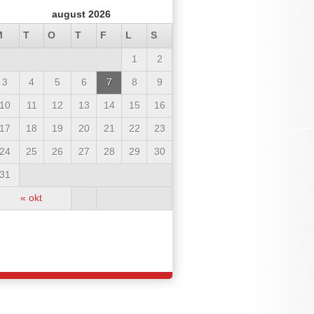
august 2026
M
T
O
T
F
L
S
1
2
3
4
5
6
7
8
9
10
11
12
13
14
15
16
17
18
19
20
21
22
23
24
25
26
27
28
29
30
31
« okt