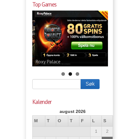
Top Games
Roxy Palace
Kalender
august 2026
M
T
O
T
F
L
S
1
2