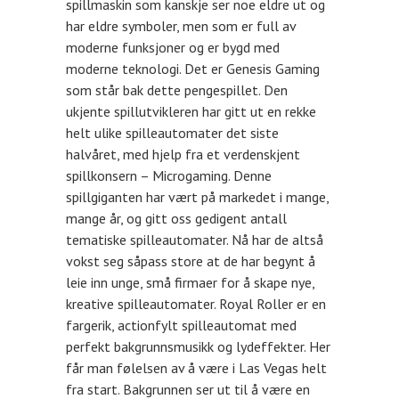
spillmaskin som kanskje ser noe eldre ut og
har eldre symboler, men som er full av
moderne funksjoner og er bygd med
moderne teknologi. Det er Genesis Gaming
som står bak dette pengespillet. Den
ukjente spillutvikleren har gitt ut en rekke
helt ulike spilleautomater det siste
halvåret, med hjelp fra et verdenskjent
spillkonsern – Microgaming. Denne
spillgiganten har vært på markedet i mange,
mange år, og gitt oss gedigent antall
tematiske spilleautomater. Nå har de altså
vokst seg såpass store at de har begynt å
leie inn unge, små firmaer for å skape nye,
kreative spilleautomater. Royal Roller er en
fargerik, actionfylt spilleautomat med
perfekt bakgrunnsmusikk og lydeffekter. Her
får man følelsen av å være i Las Vegas helt
fra start. Bakgrunnen ser ut til å være en