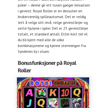
poker – denne gir ett tusen ganger innsatsen
i gevinst. Royal Roller er en dessuten en
brukervennlig spilleautomat. Det er veldig
lett å velge sitt nivå, velge gevinstlinjer og
sette hjulene i spinn. Det er 25 gevinstlinjer
totalt, et standard antall. Etter kort tid vil
du bli kjent med alle de ulike
kombinasjonene og kjenne stemningen fra
Syndenes by i stuen.
Bonusfunksjoner på Royal
Roller