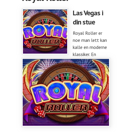
Las Vegas i
din stue
Royal Roller er
noe man lett kan
kalle en moderne
klassiker. En