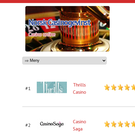
Norsk Casinogevinst
Casino online
Thrills
#1
Casino
Casino
#2
Saga