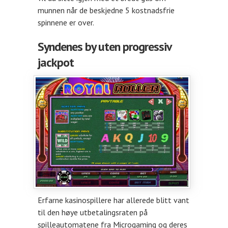
munnen når de beskjedne 5 kostnadsfrie
spinnene er over.
Syndenes by uten progressiv
jackpot
Erfarne kasinospillere har allerede blitt vant
til den høye utbetalingsraten på
spilleautomatene fra Microgaming og deres