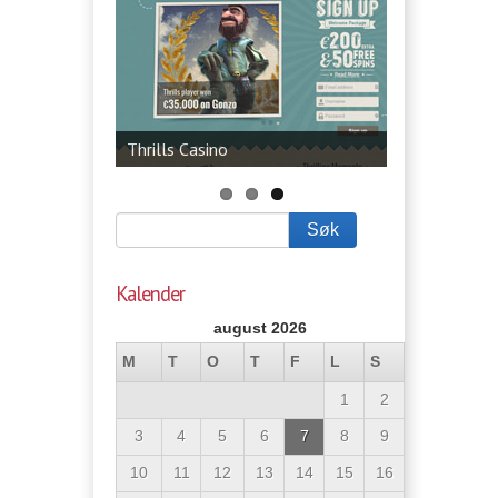
Thrills Casino
Kalender
august 2026
M
T
O
T
F
L
S
1
2
3
4
5
6
7
8
9
10
11
12
13
14
15
16