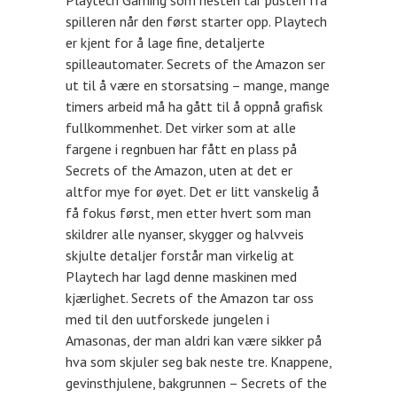
Playtech Gaming som nesten tar pusten fra
spilleren når den først starter opp. Playtech
er kjent for å lage fine, detaljerte
spilleautomater. Secrets of the Amazon ser
ut til å være en storsatsing – mange, mange
timers arbeid må ha gått til å oppnå grafisk
fullkommenhet. Det virker som at alle
fargene i regnbuen har fått en plass på
Secrets of the Amazon, uten at det er
altfor mye for øyet. Det er litt vanskelig å
få fokus først, men etter hvert som man
skildrer alle nyanser, skygger og halvveis
skjulte detaljer forstår man virkelig at
Playtech har lagd denne maskinen med
kjærlighet. Secrets of the Amazon tar oss
med til den uutforskede jungelen i
Amasonas, der man aldri kan være sikker på
hva som skjuler seg bak neste tre. Knappene,
gevinsthjulene, bakgrunnen – Secrets of the