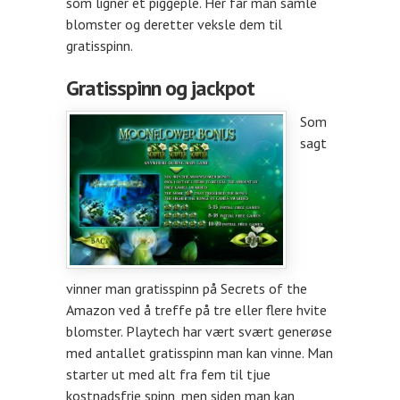
som ligner et piggeple. Her får man samle
blomster og deretter veksle dem til
gratisspinn.
Gratisspinn og jackpot
Som
sagt
vinner man gratisspinn på Secrets of the
Amazon ved å treffe på tre eller flere hvite
blomster. Playtech har vært svært generøse
med antallet gratisspinn man kan vinne. Man
starter ut med alt fra fem til tjue
kostnadsfrie spinn, men siden man kan