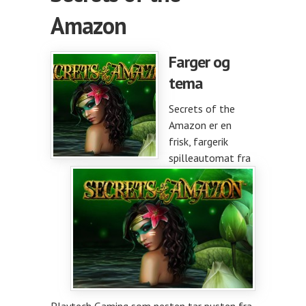
Amazon
Farger og
tema
Secrets of the
Amazon er en
frisk, fargerik
spilleautomat fra