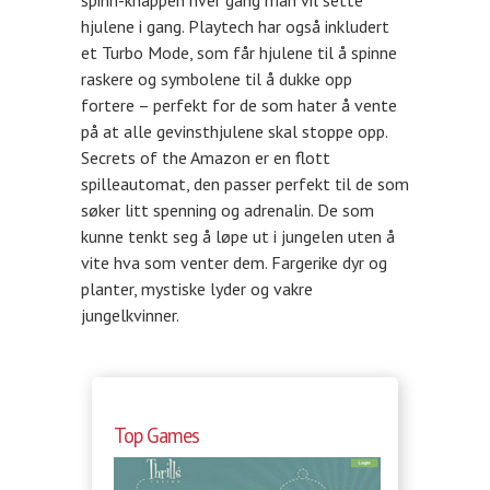
spinn-knappen hver gang man vil sette
hjulene i gang. Playtech har også inkludert
et Turbo Mode, som får hjulene til å spinne
raskere og symbolene til å dukke opp
fortere – perfekt for de som hater å vente
på at alle gevinsthjulene skal stoppe opp.
Secrets of the Amazon er en flott
spilleautomat, den passer perfekt til de som
søker litt spenning og adrenalin. De som
kunne tenkt seg å løpe ut i jungelen uten å
vite hva som venter dem. Fargerike dyr og
planter, mystiske lyder og vakre
jungelkvinner.
Top Games