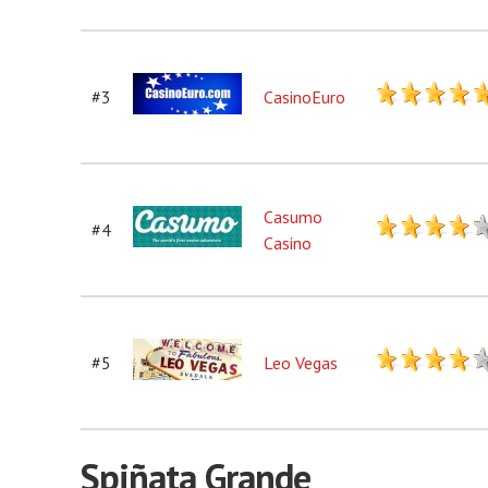
#3
CasinoEuro
Casumo
#4
Casino
#5
Leo Vegas
Spiñata Grande