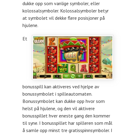
dukke opp som vanlige symboler, eller
kolossalsymboler. Kolossalsymboler betyr
at symbolet vil dekke flere posisjoner på
hjulene.
Et
bonusspill kan aktiveres ved hjelpe av
bonussymbolet i spilleautomaten.
Bonussymbolet kan dukke opp hvor som
helst på hjulene, og den vil aktivere
bonusspillet hver eneste gang den kommer
til syne. I bonusspillet har spilleren som mål
å samle opp minst tre gratisspinnsymboler. I