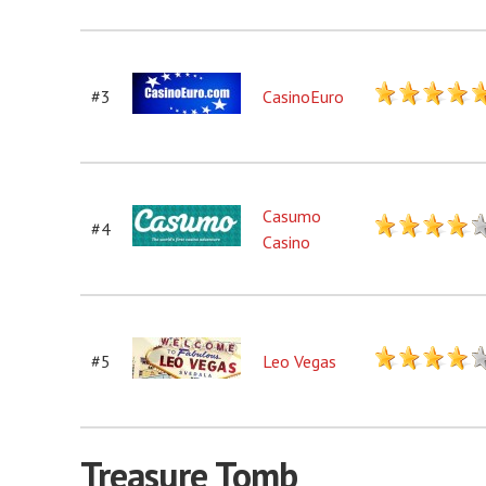
#3
CasinoEuro
Casumo
#4
Casino
#5
Leo Vegas
Treasure Tomb