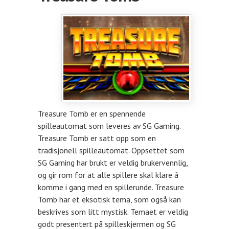
Treasure Tomb er en spennende
spilleautomat som leveres av SG Gaming.
Treasure Tomb er satt opp som en
tradisjonell spilleautomat. Oppsettet som
SG Gaming har brukt er veldig brukervennlig,
og gir rom for at alle spillere skal klare å
komme i gang med en spillerunde. Treasure
Tomb har et eksotisk tema, som også kan
beskrives som litt mystisk. Temaet er veldig
godt presentert på spilleskjermen og SG