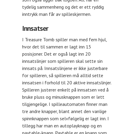
tydelig sammenheng og det er ett ryddig
inntrykk man får av spilleskjermen.
Innsatser
I Treasure Tomb spiller man med fem hjul,
hvor det til sammen er lagt inn 15
posisjoner. Det er også lagt inn 20
innsatslinjer som spilleren skal sette sin
innsats på. Innsatslinjene er ikke justerbare
for spilleren, så spilleren må alltid sette
innsatsen i forhold til 20 aktive innsatslinjer.
Spilleren justerer enkelt på innsatsen ved å
bruke pluss og minusknappen som er lett
tilgjengelige. I spilleautomaten finner man
tre andre knapper, blant annet den vanlige
spinnknappen som selvfølgelig er lagt inn. I
tillegg har man en autoplayknapp og en
paytable-knapp. Paytable er en knapp som