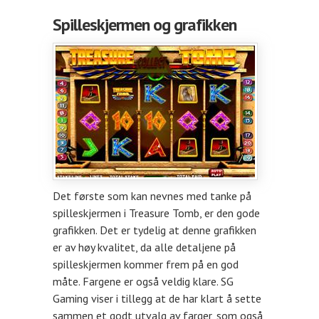
Spilleskjermen og grafikken
Det første som kan nevnes med tanke på
spilleskjermen i Treasure Tomb, er den gode
grafikken. Det er tydelig at denne grafikken
er av høy kvalitet, da alle detaljene på
spilleskjermen kommer frem på en god
måte. Fargene er også veldig klare. SG
Gaming viser i tillegg at de har klart å sette
sammen et godt utvalg av farger, som også