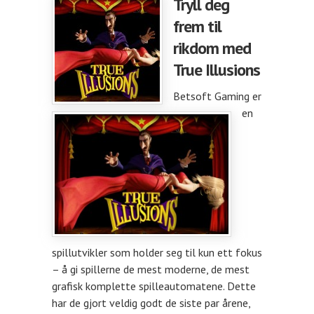
Tryll deg
frem til
rikdom med
True Illusions
Betsoft Gaming er
en
spillutvikler som holder seg til kun ett fokus
– å gi spillerne de mest moderne, de mest
grafisk komplette spilleautomatene. Dette
har de gjort veldig godt de siste par årene,