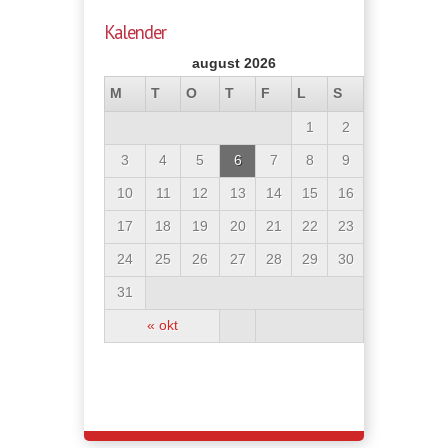
Kalender
august 2026
M
T
O
T
F
L
S
1
2
3
4
5
6
7
8
9
10
11
12
13
14
15
16
17
18
19
20
21
22
23
24
25
26
27
28
29
30
31
« okt