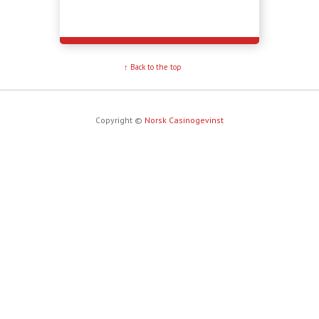
↑ Back to the top
Copyright ©
Norsk Casinogevinst