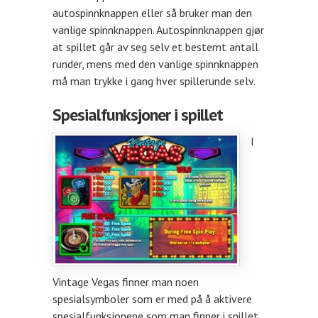
autospinnknappen eller så bruker man den
vanlige spinnknappen. Autospinnknappen gjør
at spillet går av seg selv et bestemt antall
runder, mens med den vanlige spinnknappen
må man trykke i gang hver spillerunde selv.
Spesialfunksjoner i spillet
I
Vintage Vegas finner man noen
spesialsymboler som er med på å aktivere
spesialfunksjonene som man finner i spillet.