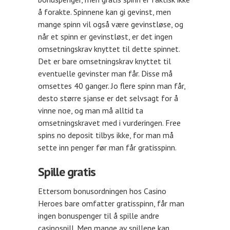
å forakte. Spinnene kan gi gevinst, men
mange spinn vil også være gevinstløse, og
når et spinn er gevinstløst, er det ingen
omsetningskrav knyttet til dette spinnet.
Det er bare omsetningskrav knyttet til
eventuelle gevinster man får. Disse må
omsettes 40 ganger. Jo flere spinn man får,
desto større sjanse er det selvsagt for å
vinne noe, og man må alltid ta
omsetningskravet med i vurderingen. Free
spins no deposit tilbys ikke, for man må
sette inn penger før man får gratisspinn.
Spille gratis
Ettersom bonusordningen hos Casino
Heroes bare omfatter gratisspinn, får man
ingen bonuspenger til å spille andre
casinospill. Men mange av spillene kan