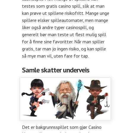
testes som gratis casino spill, slik at man
kan prøve ut spillene risikofritt. Mange unge
spillere elsker spilleautomater, men mange
liker også andre typer casinospill, og
generelt bør man teste ut flest mulig spill
for å finne sine favoritter. Når man spiller
gratis, tar man jo ingen risiko, og kan spille
så mye man vil, uten fare for tap.
Samle skatter underveis
Det er bakgrunnsspillet som gjør Casino