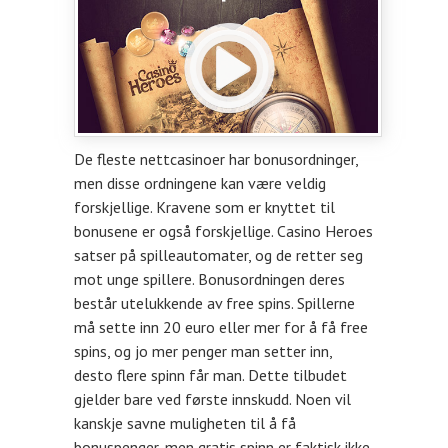
De fleste nettcasinoer har bonusordninger,
men disse ordningene kan være veldig
forskjellige. Kravene som er knyttet til
bonusene er også forskjellige. Casino Heroes
satser på spilleautomater, og de retter seg
mot unge spillere. Bonusordningen deres
består utelukkende av free spins. Spillerne
må sette inn 20 euro eller mer for å få free
spins, og jo mer penger man setter inn,
desto flere spinn får man. Dette tilbudet
gjelder bare ved første innskudd. Noen vil
kanskje savne muligheten til å få
bonuspenger, men gratis spinn er faktisk ikke