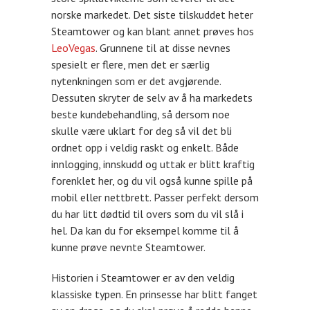
norske markedet. Det siste tilskuddet heter
Steamtower og kan blant annet prøves hos
LeoVegas
. Grunnene til at disse nevnes
spesielt er flere, men det er særlig
nytenkningen som er det avgjørende.
Dessuten skryter de selv av å ha markedets
beste kundebehandling, så dersom noe
skulle være uklart for deg så vil det bli
ordnet opp i veldig raskt og enkelt. Både
innlogging, innskudd og uttak er blitt kraftig
forenklet her, og du vil også kunne spille på
mobil eller nettbrett. Passer perfekt dersom
du har litt dødtid til overs som du vil slå i
hel. Da kan du for eksempel komme til å
kunne prøve nevnte Steamtower.
Historien i Steamtower er av den veldig
klassiske typen. En prinsesse har blitt fanget