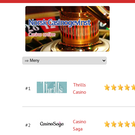
Norsk Casinogevinst
Casino online
Thrills
#1
Casino
Casino
#2
Saga