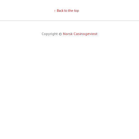
↑ Back to the top
Copyright ©
Norsk Casinogevinst