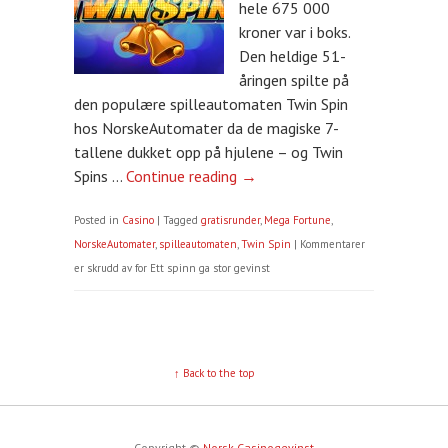
hele 675 000
kroner var i boks.
Den heldige 51-
åringen spilte på
den populære spilleautomaten Twin Spin
hos NorskeAutomater da de magiske 7-
tallene dukket opp på hjulene – og Twin
Spins …
Continue reading
→
Posted in
Casino
|
Tagged
gratisrunder
,
Mega Fortune
,
NorskeAutomater
,
spilleautomaten
,
Twin Spin
|
Kommentarer
er skrudd av
for Ett spinn ga stor gevinst
↑ Back to the top
Copyright ©
Norsk Casinogevinst