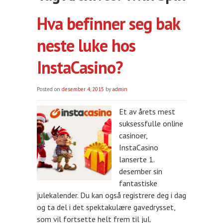
Hva befinner seg bak
neste luke hos
InstaCasino?
Posted on
desember 4, 2015
by
admin
Et av årets mest
suksessfulle online
casinoer,
InstaCasino
lanserte 1.
desember sin
fantastiske
julekalender. Du kan også registrere deg i dag
og ta del i det spektakulære gavedrysset,
som vil fortsette helt frem til jul.